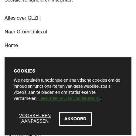
Alles over GLZH
Naar GroenLinks.nl
Home
COOKIES
We gebruiken functionele en analytische cookies om de
VOLG ONS OP SOCIAL
inhoud en functionaliteiten van deze website, zoals
video’s, aan te bieden en om statistieken te
verzamelen.
Lees meer en stel voorkeuren in
.
ZOEKEN
VOORKEUREN
AKKOORD
AANPASSEN
Privacy
Cookie instellingen