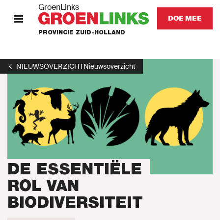
GroenLinks
DOE MEE
PROVINCIE ZUID-HOLLAND
HOME
NIEUWSOVERZICHT
Nieuwsoverzicht
STANDPUNTEN
KOM IN ACTIE
Onze mensen
Onze afdeling
DE ESSENTIËLE
ROL VAN
Nieuws
BIODIVERSITEIT
Agenda